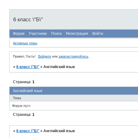
6 класс \"Б\"
Форум
Участники
Поиск
Регистрация
Войти
Активные темы
Привет, Гость!
Войдите
или
зарегистрируйтесь
.
»
6 класс \"Б\"
»
Английский язык
Страница:
1
Английский язык
Тема
Форум пуст.
Страница:
1
»
6 класс \"Б\"
»
Английский язык