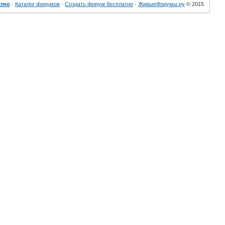
атно
·
Каталог форумов
·
Создать форум бесплатно
·
ЖивыеФорумы.ру
© 2015