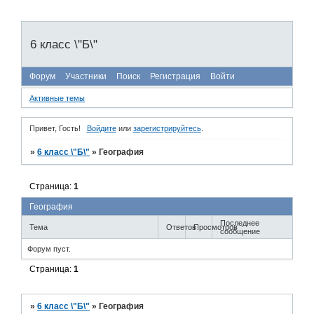
6 класс \"Б\"
Форум
Участники
Поиск
Регистрация
Войти
Активные темы
Привет, Гость!
Войдите
или
зарегистрируйтесь
.
»
6 класс \"Б\"
»
География
Страница:
1
География
Последнее
Тема
Ответов
Просмотров
сообщение
Форум пуст.
Страница:
1
»
6 класс \"Б\"
»
География