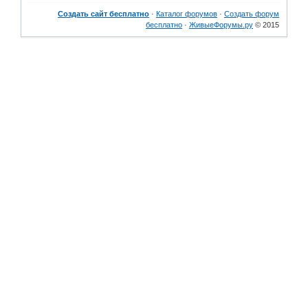
Создать сайт бесплатно
·
Каталог форумов
·
Создать форум
бесплатно
·
ЖивыеФорумы.ру
© 2015