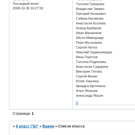
Последний визит:
Татьяна Гумерова
2008-10-30 16:27:59
Владислав Звирко
Григорий Казакевич
Сабина Касимова
Анастасия Козлова
Ахмед Курбанов
Иван Манаенков
Айсон Мамедзаде
Пери Мусалаева
Сергей Нетна
Николай Орджоникидзе
Иван Портнов
Татьяна Родионова
Анастасия Сидорина
Виктория Титова
Сергей Филин
Юлия Хамзина
Ариадна Щетинина
Илья Яковлев
Александр Якшич
0
Страница:
1
»
6 класс \"Б\"
»
Важно
»
Список класса