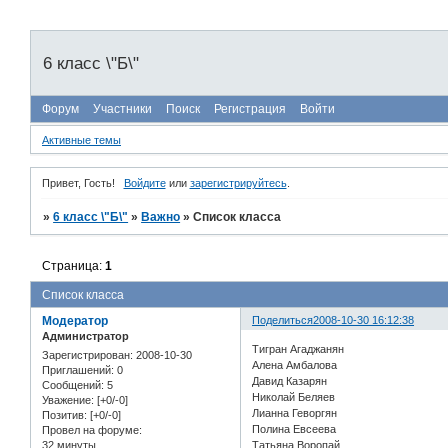
6 класс \"Б\"
Форум
Участники
Поиск
Регистрация
Войти
Активные темы
Привет, Гость!
Войдите
или
зарегистрируйтесь
.
»
6 класс \"Б\"
»
Важно
»
Список класса
Страница:
1
Список класса
Модератор
Поделиться
2008-10-30 16:12:38
Администратор
Тигран Агаджанян
Зарегистрирован
: 2008-10-30
Алена Амбалова
Приглашений:
0
Давид Казарян
Сообщений:
5
Николай Беляев
Уважение:
[+0/-0]
Лианна Геворгян
Позитив:
[+0/-0]
Полина Евсеева
Провел на форуме:
32 минуты
Татьяна Воропай